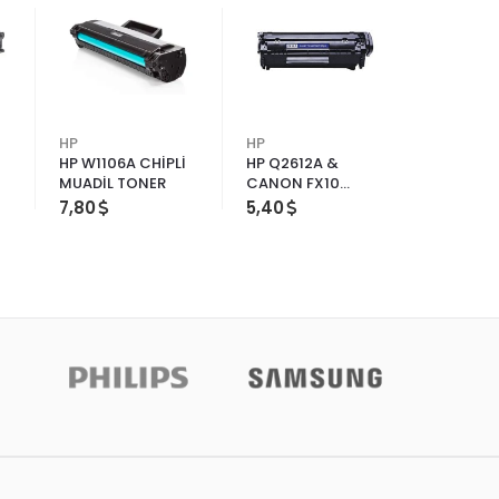
HP
HP
KYOCER
HP W1106A CHİPLİ
HP Q2612A &
KYOCERA
MUADİL TONER
CANON FX10
MUADİL 
MUADİL TONER
7,80
5,40
13,20