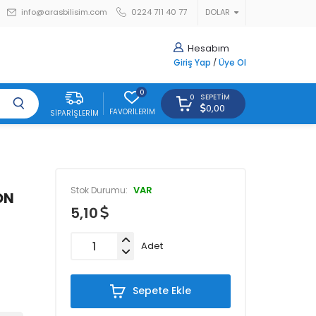
info@arasbilisim.com
0224 711 40 77
DOLAR
Hesabım
Giriş Yap
/
Üye Ol
0
SEPETIM
0
0,00
FAVORILERIM
SIPARIŞLERIM
VAR
Stok Durumu:
ON
5,10
Adet
Sepete Ekle