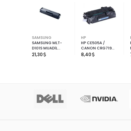
SAMSUNG
HP
 MUADİL
SAMSUNG MLT-
HP CE505A /
D101S MUADİL
CANON CRG719
TONER
MUADİL TONER
21,30
8,40