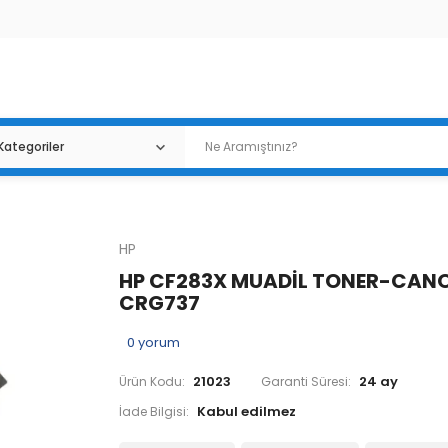
HP
HP CF283X MUADİL TONER-CAN
CRG737
0
yorum
21023
24 ay
Ürün Kodu:
Garanti Süresi:
İade Bilgisi: