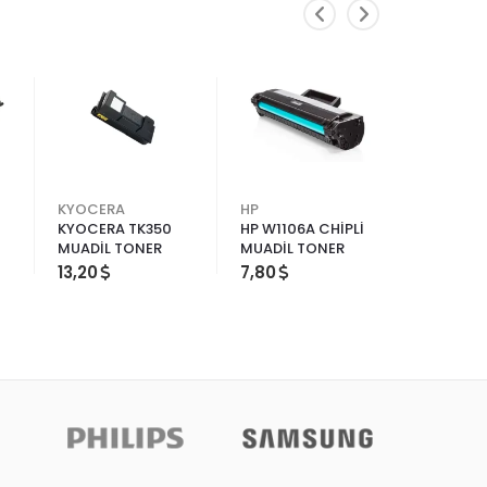
KYOCERA
HP
KYOCER
KYOCERA TK350
HP W1106A CHİPLİ
KYOCERA 
MUADİL TONER
MUADİL TONER
1120-112
TONER
13,20
7,80
3,60