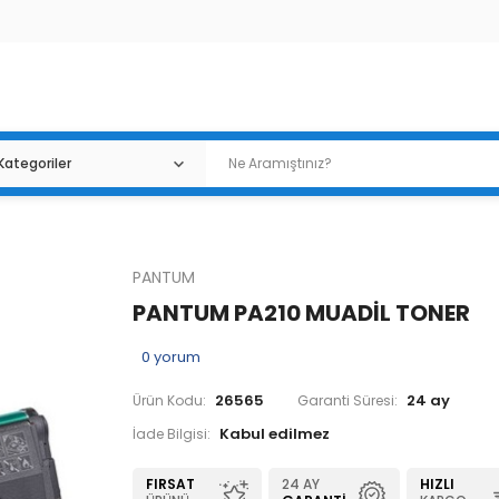
PANTUM
PANTUM PA210 MUADİL TONER
0
yorum
26565
24 ay
Ürün Kodu:
Garanti Süresi:
İade Bilgisi:
FIRSAT
24 AY
HIZLI