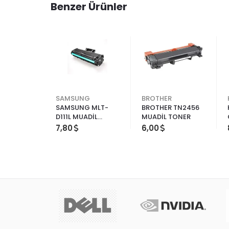
Benzer Ürünler
SAMSUNG
BROTHER
8A MUADİL
SAMSUNG MLT-
BROTHER TN2456
 CANON
D111L MUADİL
MUADİL TONER
-728
TONER
7,80
6,00