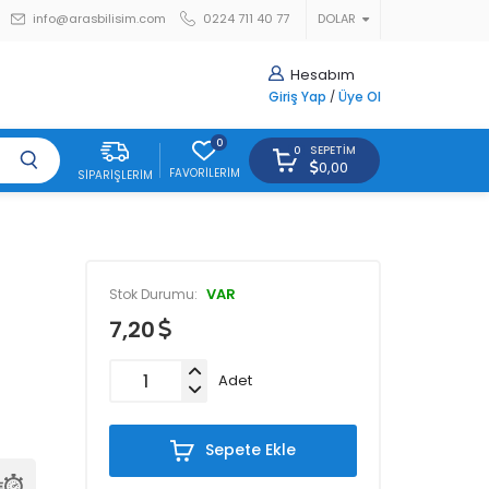
info@arasbilisim.com
0224 711 40 77
DOLAR
Hesabım
Giriş Yap
/
Üye Ol
0
SEPETIM
0
0,00
FAVORILERIM
SIPARIŞLERIM
VAR
Stok Durumu:
7,20
Adet
Sepete Ekle