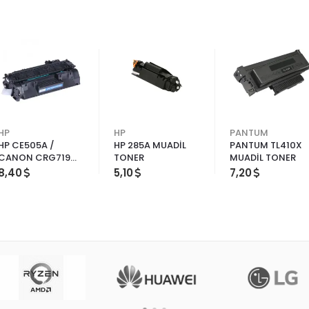
HP
HP
PANTUM
HP CE505A /
HP 285A MUADİL
PANTUM TL410X
CANON CRG719
TONER
MUADİL TONER
MUADİL TONER
8,40
5,10
7,20