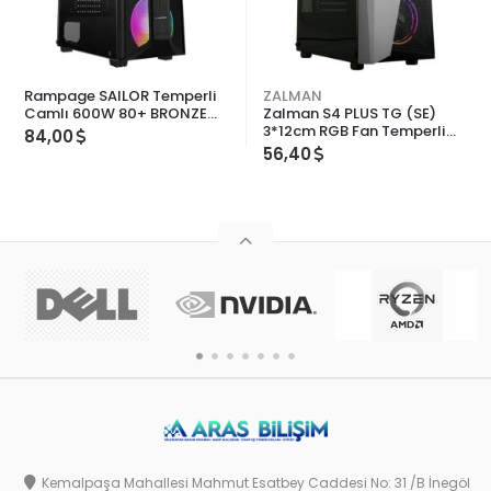
Rampage SAILOR Temperli
ZALMAN
Camlı 600W 80+ BRONZE
Zalman S4 PLUS TG (SE)
Siyah 4*12cm Rainbow Fanlı
3*12cm RGB Fan Temperli
84,00
ATX Mid-T Gaming Oyuncu
Camlı Mid-T Gaming
56,40
Kasası
Oyuncu Kasası
Kemalpaşa Mahallesi Mahmut Esatbey Caddesi No: 31 /B İnegöl