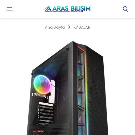
Gi
Y
/
Ana Sayfa
KASALAR
Ü
O