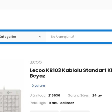
LECOO
Lecoo KB103 Kablolu Standart K
Beyaz
0
yorum
215636
24 ay
Ürün Kodu:
Garanti Süresi:
İade Bilgisi: