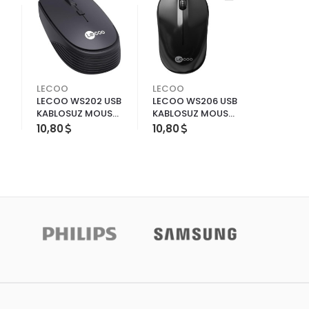
LECOO
LECOO
LECOO
LECOO WS202 USB
LECOO WS206 USB
LENOVO 
KABLOSUZ MOUSE
KABLOSUZ MOUSE
Kw200 K
SIYAH
SIYAH
Klavye 
10,80
10,80
15,84
Set Siya