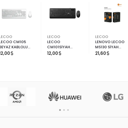
LECOO
LECOO
LECOO
LECOO CM105
LECOO
LENOVO LECOO
BEYAZ KABLOLU
CM101SİYAH
MS130 SİYAH
KLAVYE MOUSE SET
KABLOLU KLAVYE
KABLOL RGB LED
12,00
12,00
21,60
MOUSE SET
AYDINLATMALI
7200DPI MAKRO
OYUNCU MOUSE