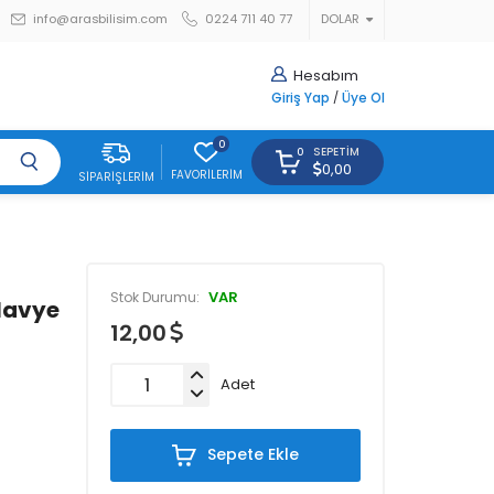
info@arasbilisim.com
0224 711 40 77
DOLAR
Hesabım
Giriş Yap
/
Üye Ol
0
SEPETIM
0
0,00
FAVORILERIM
SIPARIŞLERIM
VAR
Stok Durumu:
lavye
12,00
Adet
Sepete Ekle