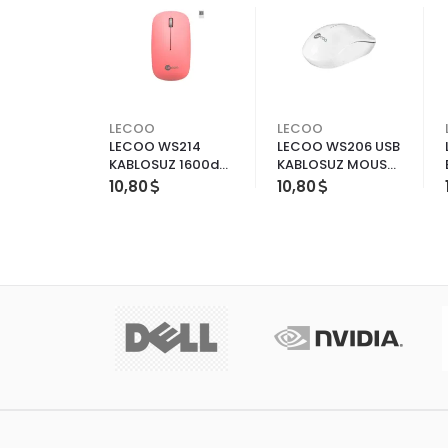
LECOO
LECOO
Lecoo
LECOO WS214
LECOO WS206 USB
B Şarjlı
KABLOSUZ 1600dpi
KABLOSUZ MOUSE
rgonomik
OPTİC PEMBE
BEYAZ
10,80
10,80
blosuz
MOUSE