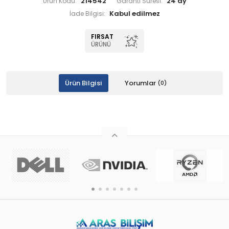
214542
24 ay
Ürün Kodu:
Garanti Süresi:
İade Bilgisi:
FIRSAT
ÜRÜNÜ
Ürün Bilgisi
Yorumlar
(0)