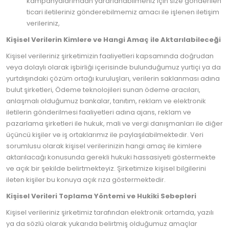
kampanyalarımdan yararlanabilmeniz için size gönderilen
ticari iletileriniz gönderebilmemiz amacı ile işlenen iletişim
verileriniz,
Kişisel Verilerin Kimlere ve Hangi Amaç ile Aktarılabileceği
Kişisel verileriniz şirketimizin faaliyetleri kapsamında doğrudan
veya dolaylı olarak işbirliği içerisinde bulunduğumuz yurtiçi ya da
yurtdışındaki çözüm ortağı kuruluşları, verilerin saklanması adına
bulut şirketleri, Ödeme teknolojileri sunan ödeme aracıları,
anlaşmalı olduğumuz bankalar, tanıtım, reklam ve elektronik
iletilerin gönderilmesi faaliyetleri adına ajans, reklam ve
pazarlama şirketleri ile hukuk, mali ve vergi danışmanları ile diğer
üçüncü kişiler ve iş ortaklarımız ile paylaşılabilmektedir. Veri
sorumlusu olarak kişisel verilerinizin hangi amaç ile kimlere
aktarılacağı konusunda gerekli hukuki hassasiyeti göstermekte
ve açık bir şekilde belirtmekteyiz. Şirketimize kişisel bilgilerini
ileten kişiler bu konuya açık rıza göstermektedir.
Kişisel Verileri Toplama Yöntemi ve Hukiki Sebepleri
Kişisel verileriniz şirketimiz tarafından elektronik ortamda, yazılı
ya da sözlü olarak yukarıda belirtmiş olduğumuz amaçlar