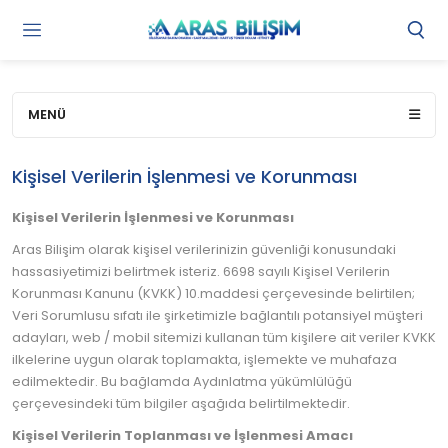
Gi
Y
/
Ü
MENÜ
O
Kişisel Verilerin İşlenmesi ve Korunması
Kişisel Verilerin İşlenmesi ve Korunması
Aras Bilişim olarak kişisel verilerinizin güvenliği konusundaki
hassasiyetimizi belirtmek isteriz. 6698 sayılı Kişisel Verilerin
Korunması Kanunu (KVKK) 10.maddesi çerçevesinde belirtilen;
Veri Sorumlusu sıfatı ile şirketimizle bağlantılı potansiyel müşteri
adayları, web / mobil sitemizi kullanan tüm kişilere ait veriler KVKK
ilkelerine uygun olarak toplamakta, işlemekte ve muhafaza
edilmektedir. Bu bağlamda Aydınlatma yükümlülüğü
çerçevesindeki tüm bilgiler aşağıda belirtilmektedir.
Kişisel Verilerin Toplanması ve İşlenmesi Amacı