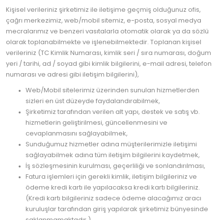
Kişisel verileriniz şirketimiz ile iletişime geçmiş olduğunuz ofis,
çağrı merkezimiz, web/mobil sitemiz, e-posta, sosyal medya
mecralarımız ve benzeri vasıtalarla otomatik olarak ya da sözlü
olarak toplanabilmekte ve işlenebilmektedir. Toplanan kişisel
verileriniz (TC Kimlik Numarası, kimlik seri / sıra numarası, doğum
yeri / tarihi, ad / soyad gibi kimlik bilgilerini, e-mail adresi, telefon
numarası ve adresi gibi iletişim bilgilerini),
Web/Mobil sitelerimiz üzerinden sunulan hizmetlerden
sizleri en üst düzeyde faydalandırabilmek,
Şirketimiz tarafından verilen alt yapı, destek ve satış vb.
hizmetlerin geliştirilmesi, güncellenmesini ve
cevaplanmasını sağlayabilmek,
Sunduğumuz hizmetler adına müşterilerimizle iletişimi
sağlayabilmek adına tüm iletişim bilgilerini kaydetmek,
İş sözleşmesinin kurulması, geçerliliği ve sonlandırılması,
Fatura işlemleri için gerekli kimlik, iletişim bilgileriniz ve
ödeme kredi kartı ile yapılacaksa kredi kartı bilgileriniz.
(Kredi kartı bilgileriniz sadece ödeme alacağımız aracı
kuruluşlar tarafından giriş yapılarak şirketimiz bünyesinde
saklanmamaktadır.)